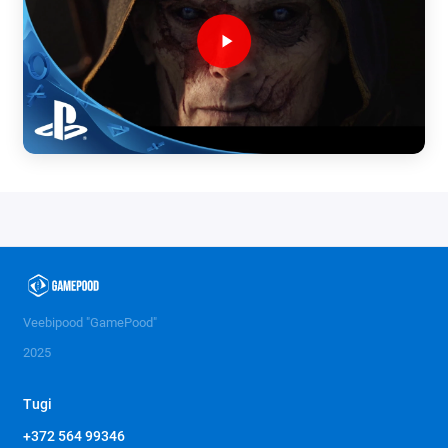
Veebipood "GamePood"
2025
Tugi
+372 564 99346