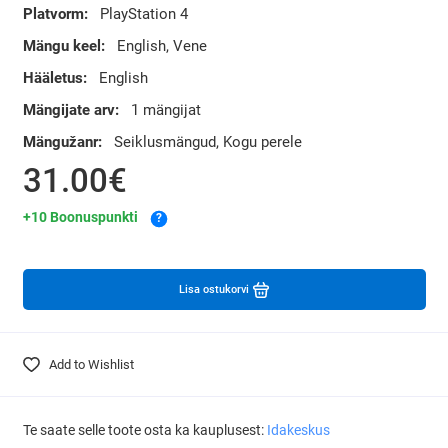
Platvorm:
PlayStation 4
Mängu keel:
English, Vene
Hääletus:
English
Mängijate arv:
1 mängijat
Mängužanr:
Seiklusmängud, Kogu perele
31.00€
+10 Boonuspunkti
?
Lisa ostukorvi
Add to Wishlist
Te saate selle toote osta ka kauplusest:
Idakeskus