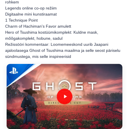
rohkem
Legends online co-op režiim
Digitaalne mini kunstiraamat
1 Technique Point
Charm of Hachiman's Favor amulett
Hero of Tsushima kostüümikomplekt: Kuldne mask,
mõõgakomplekt, hobune, sadul
Režissööri kommentaar: Loomemeeskond uurib Jaapani
ajaloolasega Ghost of Tsushima maailma ja selle seost päriselu
sündmustega, mis selle inspireerisid