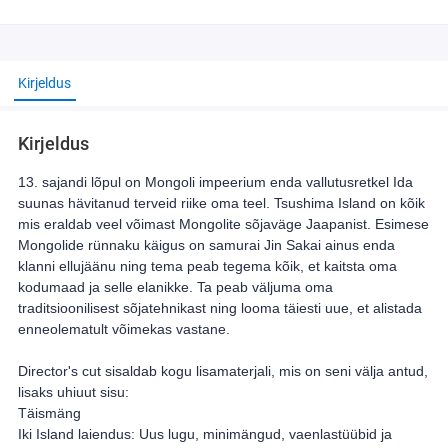
Kirjeldus
Kirjeldus
13. sajandi lõpul on Mongoli impeerium enda vallutusretkel Ida
suunas hävitanud terveid riike oma teel. Tsushima Island on kõik
mis eraldab veel võimast Mongolite sõjaväge Jaapanist. Esimese
Mongolide rünnaku käigus on samurai Jin Sakai ainus enda
klanni ellujäänu ning tema peab tegema kõik, et kaitsta oma
kodumaad ja selle elanikke. Ta peab väljuma oma
traditsioonilisest sõjatehnikast ning looma täiesti uue, et alistada
enneolematult võimekas vastane.
Director's cut sisaldab kogu lisamaterjali, mis on seni välja antud,
lisaks uhiuut sisu:
Täismäng
Iki Island laiendus: Uus lugu, minimängud, vaenlastüübid ja