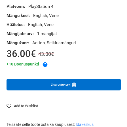
Platvorm:
PlayStation 4
Mängu keel:
English, Vene
Hääletus:
English, Vene
Mängijate arv:
1 mängijat
Mängužanr:
Action, Seiklusmängud
36.00€
43.00€
+10 Boonuspunkti
?
Lisa ostukorvi
Add to Wishlist
Te saate selle toote osta ka kauplusest:
Idakeskus