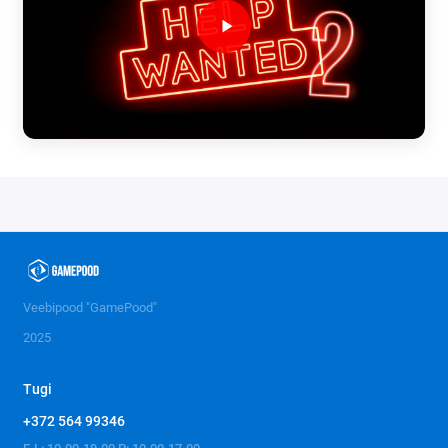
Veebipood "GamePood"
2025
Tugi
+372 564 99346