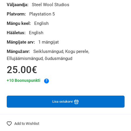
Väljaandja:
Steel Wool Studios
Platvorm:
Playstation 5
Mängu keel:
English
Hääletus:
English
Mängijate arv:
1 mängijat
Mängužanr:
Seiklusmängud, Kogu perele,
Ellujäämismängud, õudusmängud
25.00€
+10 Boonuspunkti
?
Lisa ostukorvi
Add to Wishlist