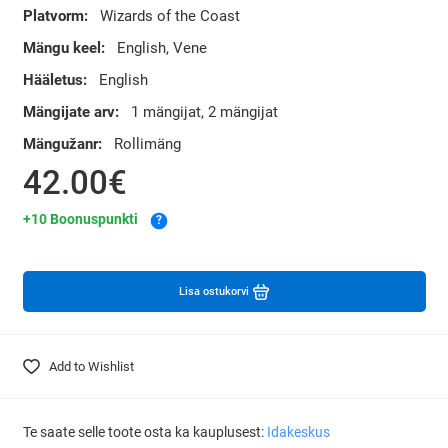
Platvorm:
Wizards of the Coast
Mängu keel:
English, Vene
Hääletus:
English
Mängijate arv:
1 mängijat, 2 mängijat
Mängužanr:
Rollimäng
42.00€
+10 Boonuspunkti
?
Lisa ostukorvi
Add to Wishlist
Te saate selle toote osta ka kauplusest:
Idakeskus