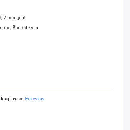
, 2 mängijat
mäng, Äristrateegia
a kauplusest:
Idakeskus