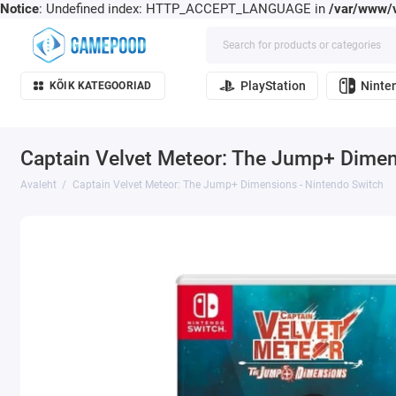
Notice
: Undefined index: HTTP_ACCEPT_LANGUAGE in
/var/www/v
PlayStation
Ninte
KÕIK KATEGOORIAD
Captain Velvet Meteor: The Jump+ Dimen
Avaleht
Captain Velvet Meteor: The Jump+ Dimensions - Nintendo Switch