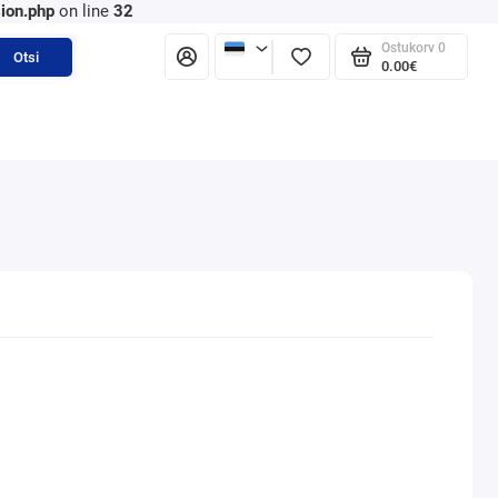
ion.php
on line
32
Ostukorv
0
Otsi
0.00€