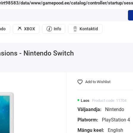
irt98583/data/www/gamepood.ee/catalog/controller/startup/sess
ndo
XBOX
Info
Kontaktid
sions - Nintendo Switch
Add to Wishlist
Laos
Product code: 11704
Väljaandja:
Nintendo
Platvorm:
PlayStation 4
Mängu keel:
English