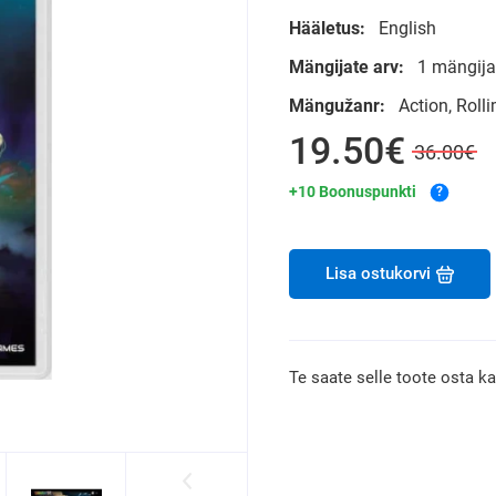
Hääletus:
English
Mängijate arv:
1 mängijat
Mängužanr:
Action, Rolli
19.50€
36.00€
+10 Boonuspunkti
?
Lisa ostukorvi
Te saate selle toote osta k