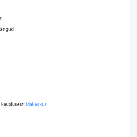
t
mängud
a kauplusest:
Idakeskus