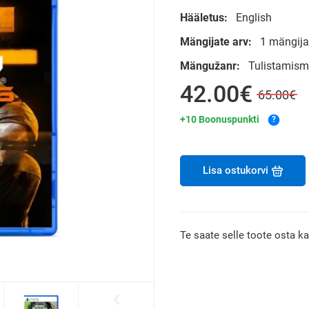
Hääletus:
English
Mängijate arv:
1 mängija
Mängužanr:
Tulistamis
42.00€
65.00€
+10 Boonuspunkti
?
Lisa ostukorvi
Te saate selle toote osta k