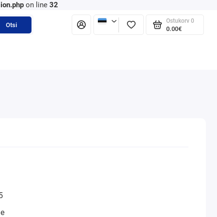
ion.php
on line
32
Ostukorv
0
Otsi
0.00€
5
ne