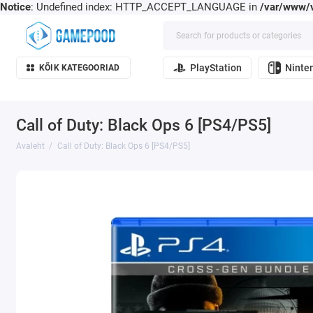
Notice
: Undefined index: HTTP_ACCEPT_LANGUAGE in
/var/www/v
PlayStation
Ninte
KÕIK KATEGOORIAD
Call of Duty: Black Ops 6 [PS4/PS5]
Avaleht
Call of Duty: Black Ops 6 [PS4/PS5]