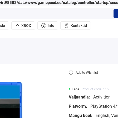
irt98583/data/www/gamepood.ee/catalog/controller/startup/sess
ndo
XBOX
Info
Kontaktid
Add to Wishlist
Laos
Product code: 11505
Väljaandja:
Activition
Platvorm:
PlayStation 4/
Mängu keel:
English, Ve