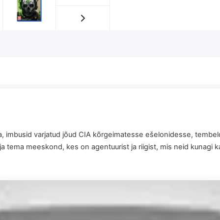
da, imbusid varjatud jõud CIA kõrgeimatesse ešelonidesse, tembe
a tema meeskond, kes on agentuurist ja riigist, mis neid kunagi k