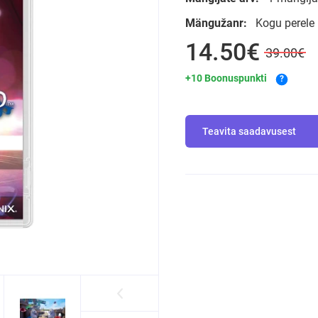
Mängužanr:
Kogu perele
14.50€
39.00€
+10 Boonuspunkti
?
Teavita saadavusest