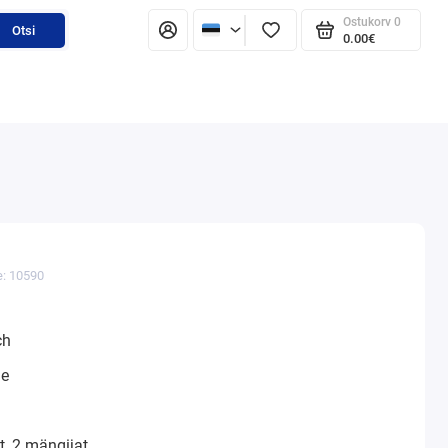
Ostukorv
0
Otsi
0.00€
e: 10590
ch
ne
, 2 mängijat