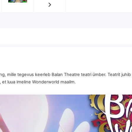
lle tegevus keerleb Balan Theatre teatri ümber. Teatrit juhi
a, et luua imeline Wonderworld maailm.