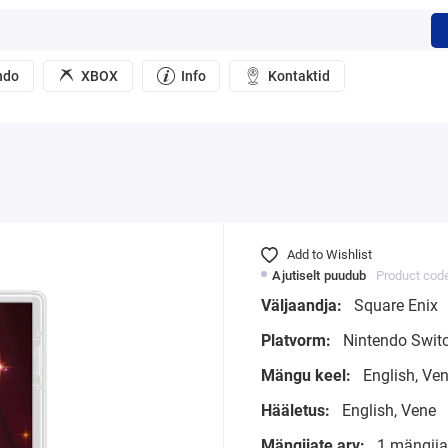
ndo
XBOX
Info
Kontaktid
Add to Wishlist
Ajutiselt puudub
Product cod
Väljaandja:
Square Enix
Platvorm:
Nintendo Swit
Mängu keel:
English, Ve
Hääletus:
English, Vene
Mängijate arv:
1 mängijat