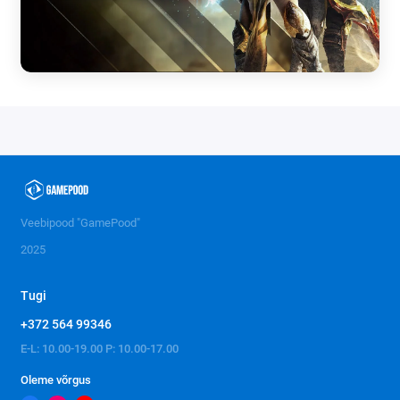
Veebipood "GamePood"
2025
Tugi
+372 564 99346
E-L: 10.00-19.00 P: 10.00-17.00
Oleme võrgus