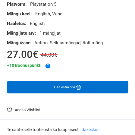
Platvorm:
Playstation 5
Mängu keel:
English, Vene
Hääletus:
English
Mängijate arv:
1 mängijat
Mängužanr:
Action, Seiklusmängud, Rollimäng
27.00€
44.00€
+10 Boonuspunkti
?
Lisa ostukorvi
Add to Wishlist
Te saate selle toote osta ka kauplusest:
Idakeskus