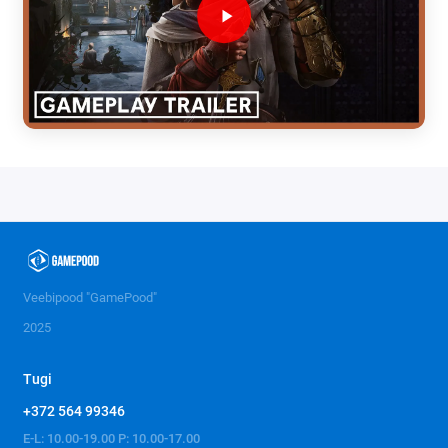
Veebipood "GamePood"
2025
Tugi
+372 564 99346
E-L: 10.00-19.00 P: 10.00-17.00