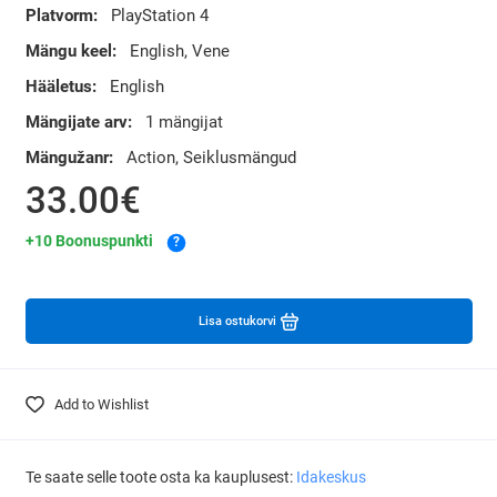
Platvorm:
PlayStation 4
Mängu keel:
English, Vene
Hääletus:
English
Mängijate arv:
1 mängijat
Mängužanr:
Action, Seiklusmängud
33.00€
+10 Boonuspunkti
?
Lisa ostukorvi
Add to Wishlist
Te saate selle toote osta ka kauplusest:
Idakeskus