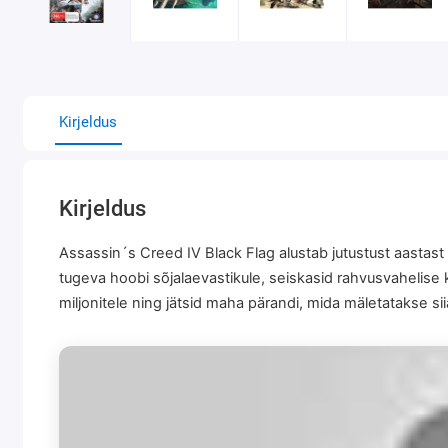
Kirjeldus
Kirjeldus
Assassin´s Creed IV Black Flag alustab jutustust aastast 1
tugeva hoobi sõjalaevastikule, seiskasid rahvusvahelise
miljonitele ning jätsid maha pärandi, mida mäletatakse sii