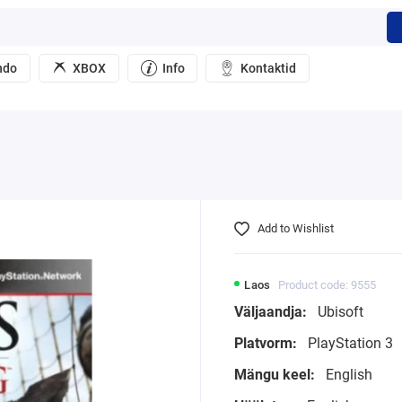
ndo
XBOX
Info
Kontaktid
Add to Wishlist
Laos
Product code: 9555
Väljaandja:
Ubisoft
Platvorm:
PlayStation 3
Mängu keel:
English