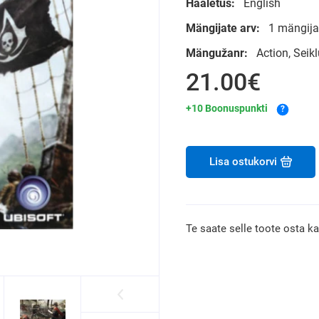
Hääletus:
English
Mängijate arv:
1 mängija
Mängužanr:
Action, Sei
21.00€
+10 Boonuspunkti
?
Lisa ostukorvi
Te saate selle toote osta k