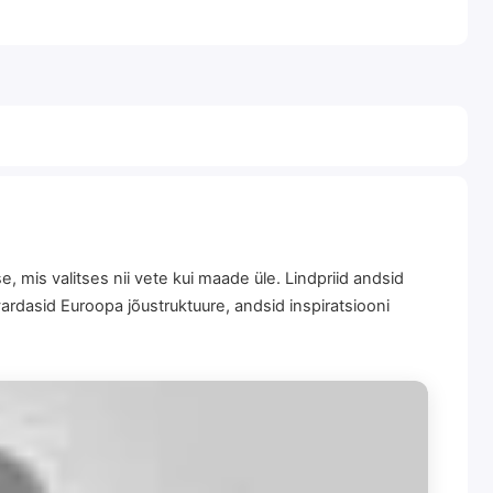
e, mis valitses nii vete kui maade üle. Lindpriid andsid
rdasid Euroopa jõustruktuure, andsid inspiratsiooni