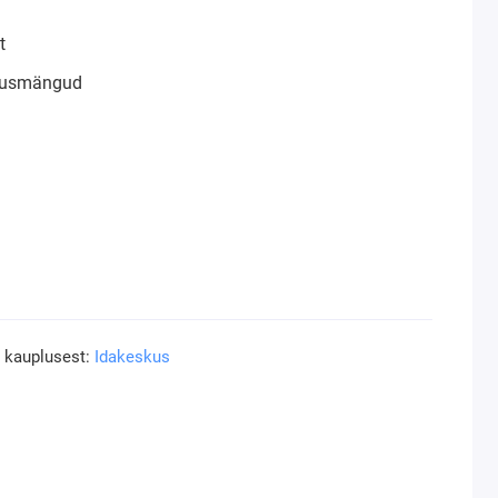
t
klusmängud
a kauplusest:
Idakeskus