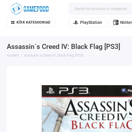
PlayStation
Ninte
KÕIK KATEGOORIAD
Assassin´s Creed IV: Black Flag [PS3]
Avaleht
Assassin´s Creed IV: Black Flag [PS3]