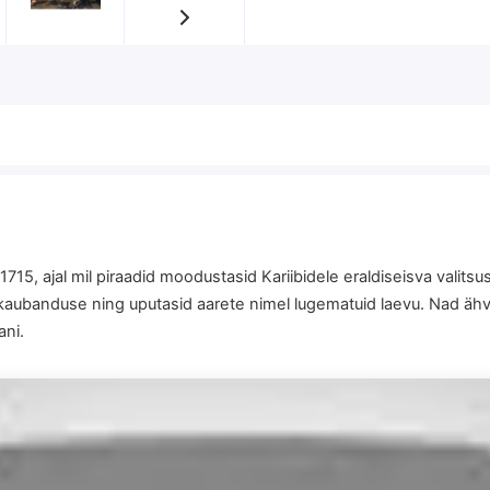
715, ajal mil piraadid moodustasid Kariibidele eraldiseisva valitsus
 kaubanduse ning uputasid aarete nimel lugematuid laevu. Nad ähva
ani.